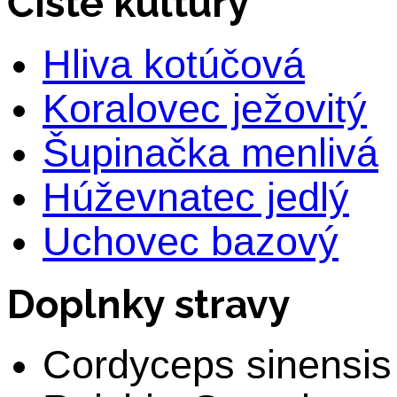
Čisté kultúry
Hliva kotúčová
Koralovec ježovitý
Šupinačka menlivá
Húževnatec jedlý
Uchovec bazový
Doplnky stravy
Cordyceps sinensis