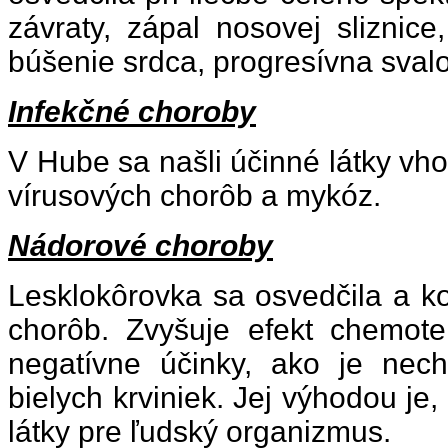
závraty, zápal nosovej sliznice
búšenie srdca, progresívna svalov
Infekčné choroby
V Hube sa našli účinné látky vho
vírusových chorôb a mykóz.
Nádorové choroby
Lesklokôrovka sa osvedčila a k
chorôb. Zvyšuje efekt chemoter
negatívne účinky, ako je nec
bielych krviniek. Jej výhodou je
látky pre ľudský organizmus.