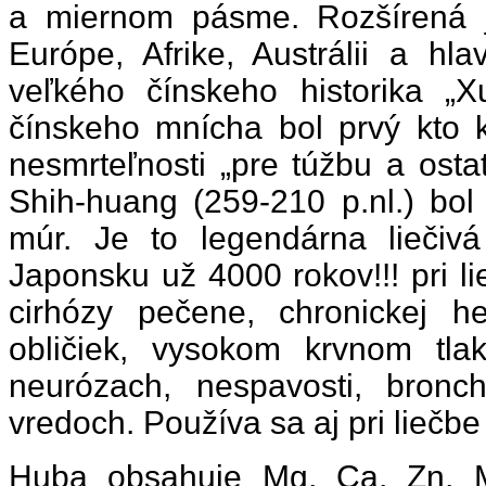
a miernom pásme. Rozšírená j
Európe, Afrike, Austrálii a h
veľkého čínskeho historika 
čínskeho mnícha bol prvý kto
nesmrteľnosti „pre túžbu a osta
Shih-huang (259-210 p.nl.) bol 
múr. Je to legendárna lieči
Japonsku už 4000 rokov!!! pri l
cirhózy pečene, chronickej hep
obličiek, vysokom krvnom tlaku
neurózach, nespavosti, bronc
vredoch. Používa sa aj pri liečb
Huba obsahuje Mg, Ca, Zn, M