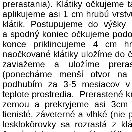
prerastania). Klátiky očkujeme 
aplikujeme asi 1 cm hrubú vrstv
klátik. Postupujeme do výšky 
a spodný koniec očkujeme podo
konce priklincujeme 4 cm hr
naočkované klátiky uložíme do či
zaviažeme a uložíme prera
(ponecháme menší otvor na 
podhubím za 3-5 mesiacov v z
teplote prostredia. Prerastené
zemou a prekryjeme asi 3cm
tienisté, záveterné a vlhké (ni
lesklokôrovky sa rozrastá z kl