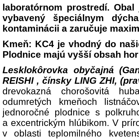
laboratórnom prostredí. Obal
vybavený špeciálnym dýchac
kontaminácii a zaručuje maxi
Kmeň: KC4 je vhodný do naši
Plodnice majú vyšší obsah hor
Lesklokôrovka obyčajná (Ga
REISHI , čínsky LING ZHI, (p
drevokazná chorošovitá hub
odumretých kmeňoch listnáčo
jednoročné plodnice s polkruh
a excentrickým hlúbikom. V prír
v oblasti teplomilného kveten