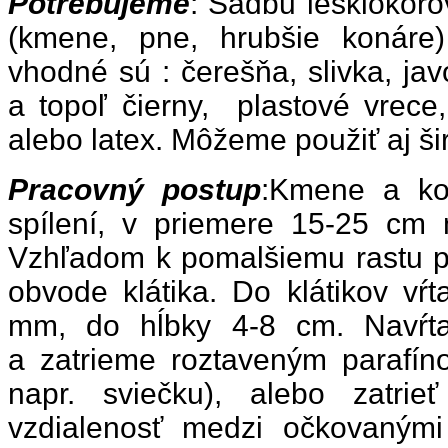
Potrebujeme
: Sadbu lesklokôro
(kmene, pne, hrubšie konáre
vhodné sú : čerešňa, slivka, javo
a topoľ čierny, plastové vrece,
alebo latex. Môžeme použiť aj ši
Pracovný postup
:Kmene a ko
spílení, v priemere 15-25 c
Vzhľadom k pomalšiemu rastu p
obvode klátika. Do klátikov vŕ
mm, do hĺbky 4-8 cm. Navŕta
a zatrieme roztaveným parafín
napr. sviečku), alebo zatri
vzdialenosť medzi očkovanými