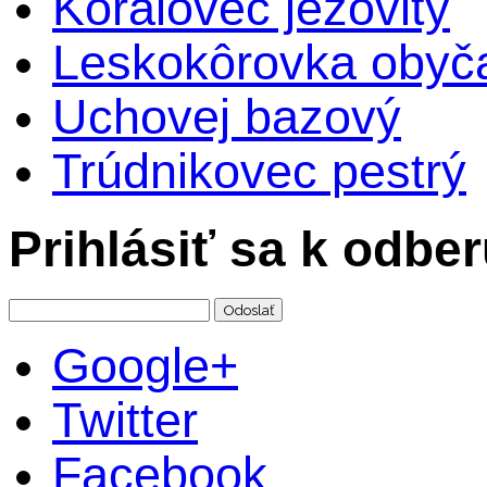
Korálovec ježovitý
Leskokôrovka obyč
Uchovej bazový
Trúdnikovec pestrý
Prihlásiť sa k odbe
Google+
Twitter
Facebook