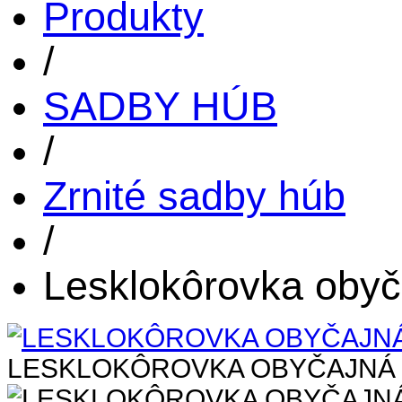
Produkty
/
SADBY HÚB
/
Zrnité sadby húb
/
Lesklokôrovka obyč
LESKLOKÔROVKA OBYČAJNÁ (G