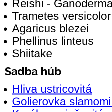
Reishi - Ganoderm
Trametes versicolor
Agaricus blezei
Phellinus linteus
Shiitake
Sadba húb
Hliva ustricovitá
Golierovka slamomi