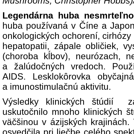
Mushrooms, Christopher Hobbs)//
Legendárna huba nesmrteľno
huba používaná v Číne a Japons
onkologických ochorení, cirhózy 
hepatopatii, zápale obličiek, v
(choroba kĺbov), neurózach, ne
a žalúdočných vredoch. Použ
AIDS. Lesklokôrovka obyčajn
a imunostimulačnú aktivitu.
Výsledky klinických štúdií 
uskutočnilo mnoho klinických št
väčšinou v ázijských krajinách.
osvedčila pri liečbe celého spe