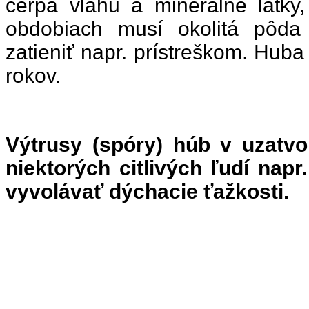
čerpá vlahu a minerálne látky
obdobiach musí okolitá pôda 
zatieniť napr. prístreškom. Huba
rokov.
Výtrusy (spóry) húb v uzatv
niektorých citlivých ľudí napr
vyvolávať dýchacie ťažkosti.