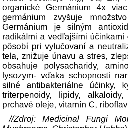
organické Germánium 4x viac
germánium zvyšuje množstvo
Germánium je silným antioxi
radikálmi a vedľajšími účinkami
pôsobí pri vylučovaní a neutral
tela, znižuje únavu a stres, zl
obsahuje polysacharidy, amino
lysozym- vďaka schopnosti nar
silné antibakteriálne účinky, k
triterpenoidy, lipidy, alkaloidy
prchavé oleje, vitamín C, ribofla
//Zdroj: Medicinal Fungi Mo